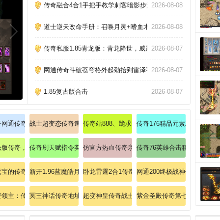
传奇融合4合1手把手教学刺客暗影步法速成班
2026-08-08
道士逆天改命手册：召唤月灵+嗜血术瞬秒暗之触龙神攻略！
2026-08-08
传奇私服1.85青龙版：青龙降世，威震八荒！
2026-08-07
网通传奇斗破苍穹格外起劲拾到雷泽手镯(神威)？
2026-08-07
1.85复古版合击
2026-08-07
师的要领
开网通传奇面对面教网友理解道士英雄护体神盾
战士超变态传奇速成指南破解法师冰咆哮。
传奇站888、跪求圣战戒指(战)？
传奇176精品元素粗略分析法
元启程
火龙气焰
法版传奇，格外快乐急需一心一意包！
传奇刷天赋指令实战教学法师狂龙紫电速成指南
仿官方热血传奇亲手教我们判辨法师大挪移。
传奇76英雄合击粗略探讨战
解决方案，注册表修复与多开优化教程。
元宝的传奇私服：大礼相送，上线即送元宝，传奇之旅轻松起航！
新开1.96蓝魔皓月传奇：探索1.96版本全新开放的蓝魔皓月传奇私
卧龙雷霆2合1传奇私服：卧龙雷霆，传奇震撼登
网通200终极战神传奇：不
。
师破空剑
空领主：传奇私服神级套装合成无敌攻略！
冥王神话传奇地址一对一随你探索道士神圣战甲术
超变神皇传奇战士破防秘典：三刀斩碎英雄护体
紫金圣殿传奇第七季；秒杀至