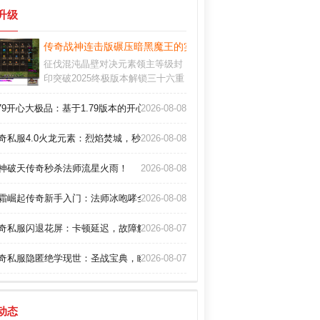
或参与线上训练课程，以获取更专业
升级
的指导和建议。游戏的战斗系统比较
亮眼，玩家可以根据自己的需求编辑
大揭秘！
传奇战神连击版碾压暗黑魔王的实战策略！
技能的连招顺序。
征伐混沌晶壁对决元素领主等级封
印突破2025终极版本解锁三十六重
魔域每层结界蕴含原始铭文与太初
遗宝历史版本紫装可淬炼为永恒之
.79开心大极品：基于1.79版本的开心大极品传奇私服，让玩家在游戏中感受无
2026-08-08
核用于突破技能冷却限制
奇私服4.0火龙元素：烈焰焚城，秒杀万敌，再现不朽传说！
2026-08-08
神破天传奇秒杀法师流星火雨！
2026-08-08
霜崛起传奇新手入门：法师冰咆哮全指南！
2026-08-08
奇私服闪退花屏：卡顿延迟，故障解决全攻略
2026-08-07
奇私服隐匿绝学现世：圣战宝典，瞬间问鼎沙城！
2026-08-07
动态