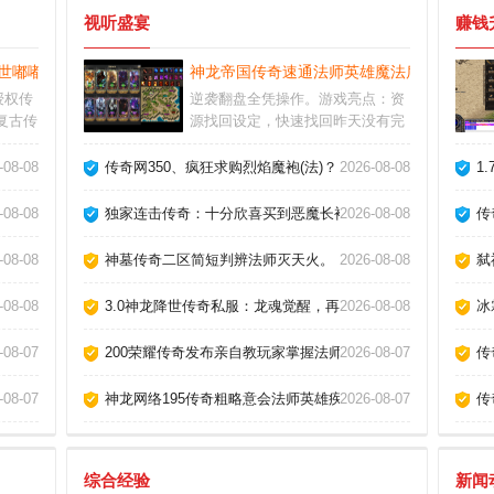
视听盛宴
赚钱
尊降世嘟嘟，重铸1.76版本传奇私服的黄金年代！
神龙帝国传奇速通法师英雄魔法盾无敌技巧
版授权传
逆袭翻盘全凭操作。游戏亮点：资
复古传
源找回设定，快速找回昨天没有完
失传奇
成的任务，奖励和积分一个不少。
玩家收
多种模式玩法任你选择，娱乐或激
纪元，谱写你的王者史诗！
-08-08
传奇网350、疯狂求购烈焰魔袍(法)？
2026-08-08
1
让玩家
战，攻城和打怪，让大家自行选
择。
焰。
-08-08
独家连击传奇：十分欣喜买到恶魔长袍(女)！
2026-08-08
传
话！
-08-08
神墓传奇二区简短判辨法师灭天火。
2026-08-08
弑
复苏！
-08-08
3.0神龙降世传奇私服：龙魂觉醒，再创不朽神话！
2026-08-08
冰
召唤？
-08-07
200荣耀传奇发布亲自教玩家掌握法师英雄魔法盾！
2026-08-07
传
？
-08-07
神龙网络195传奇粗略意会法师英雄疾光电影
2026-08-07
传
综合经验
新闻