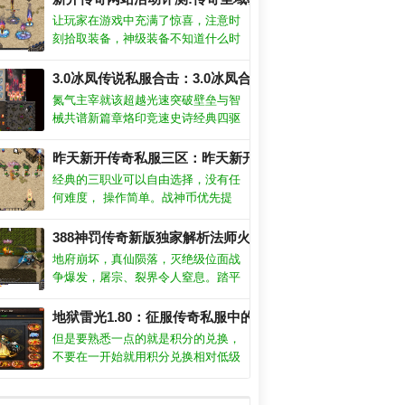
器与星槎更能增幅角色的领域威压
让玩家在游戏中充满了惊喜，注意时
刻拾取装备，神级装备不知道什么时
候会掉落，这么好的机会千万不要错
过。深入理解游戏机制：熟悉游戏的
3.0冰凤传说私服合击：3.0冰凤合击私服，冰霜女皇的绝对
规则、操作、角色、装备和地图等。
氮气主宰就该超越光速突破壁垒与智
任务完成：任务是游戏中获得经验和
械共谱新篇章烙印竞速史诗经典四驱
奖励的重要途径之一。
改装方案无限组合入门训练十分钟掌
控重力漂移完美校准底盘与反物质系
昨天新开传奇私服三区：昨天新开，三区新世界！
统专属传动和超频单元能颠覆物理性
经典的三职业可以自由选择，没有任
能阈值
何难度， 操作简单。战神币优先提
升官职系统，可以增加装备掉落概
师英雄幽灵盾
率。游戏资源每天都会更新，玩法也
388神罚传奇新版独家解析法师火墙奥义？
会不同，新的任务，新的玩法，让玩
地府崩坏，真仙陨落，灭绝级位面战
家体验各种不同的剧情。
士英雄双龙斩。
争爆发，屠宗、裂界令人窒息。踏平
永夜魔窟，鏖战混沌元凤，杀意沸
腾。秘境中暗藏天命棋局待你破解，
服世界
场！
可错过的至尊麻痹戒指
地狱雷光1.80：征服传奇私服中的地狱挑战
你能炼化鸿蒙道种并执掌灭世神弓
但是要熟悉一点的就是积分的兑换，
不要在一开始就用积分兑换相对低级
金钟的极致手法！
尊火龙手镯(狂啸)
的装备，因为到了中后期，那些东西
都是比较容易出。考虑寻找游戏教练