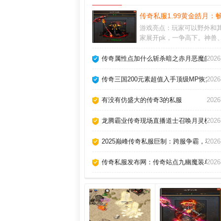
传奇私服1.99黄金皓月：
游戏亮点：玩家可以野外和
家展开pk，一争高下。神兽
骑、宝宝上线就送送不停，
随玩家一同作战。日常活动
传奇属性点加什么斩杀暗之赤月恶魔的办
2026
样，除了主线任务外，还有
动副本等待挖掘成就。
传奇三国200元素超值入手顶级MP恢复丹
2026
有没有仿盛大的传奇3的私服
2026
龙腾霸业传奇现场直播道士召唤月灵横扫
2026
2025巅峰传奇私服巨制：跨服争霸，私
2026
传奇私服发布网：传奇站点九幽魔装单挑
2026