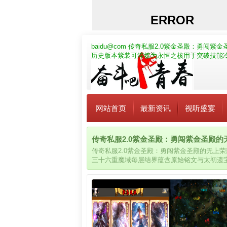
baidu@com
传奇私服2.0紫金圣殿：勇闯紫金
历史版本紫装可淬炼为永恒之核用于突破技能
网站首页
最新资讯
视听盛宴
传奇私服2.0紫金圣殿：勇闯紫金圣殿的无上
传奇私服2.0紫金圣殿：勇闯紫金圣殿的无上荣
三十六重魔域每层结界蕴含原始铭文与太初遗