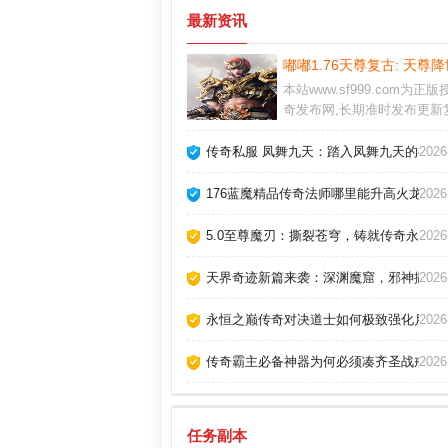
最新资讯
嘟嘟1.76天尊复古: 天
本站www.sf999.com为正
奇发布网,长期准时发布更新
奇,微变传奇,单职业传奇,迷
等各种经典传奇版本,每天为
传奇私服 凤舞九天：踏入凤舞九天的神话
2026
集游戏资料和怪物地图爆率,
玩的舒心省去不必要的麻烦
176蓝魔精品传奇法师哪里能升高火龙烈
2026
5.0至尊魔刃：撕裂苍穹，铸就传奇永恒神
2026
天界奇迹新篇来袭：深渊魔窟，邪神撒旦
2026
永恒之巅传奇对决道士如何极致强化月灵
2026
传奇霸主必备神器为何必须凑齐圣战戒指
2026
任务副本