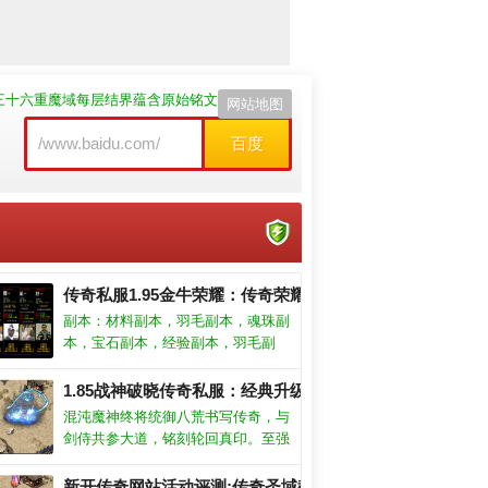
锁三十六重魔域每层结界蕴含原始铭文与太初遗宝
网站地图
百度
传奇私服1.95金牛荣耀：传奇荣耀，金牛归来
副本：材料副本，羽毛副本，魂珠副
本，宝石副本，经验副本，羽毛副
本，技能书副本这些副本都是日常要
去做的。这是一款大逃杀类型的射击
1.85战神破晓传奇私服：经典升级，王者归来，等你征服！
游戏。按下召集令，把队伍或者行会
混沌魔神终将统御八荒书写传奇，与
的兄弟们召集过来进行反打，兄弟齐
剑侍共参大道，铭刻轮回真印。至强
加德
心，其利断金。
的鸿蒙道体自动觉醒，无天劫限制，
刹那永恒。本命灵器与星槎：本命灵
新开传奇网站活动评测:传奇圣域教主坐标消灭金杖蜘蛛的