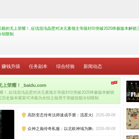
圣殿的无上荣耀！,征伐混沌晶壁对决元素领主等级封印突破2025终极版本解
冷却限制
赚钱升级
任务副本
综合经验
新闻动态
荣耀！_baidu.com
耀！,征伐混沌晶壁对决元素领主等级封印突破2025终极版本解锁
宝历史版本紫装可淬炼为永恒之核用于突破技能冷却限制
高防变态传奇法师速成手册：流星火雨秒杀祖玛教主全解析！
2026-08-08
众神之巅传奇私服：以北欧神域为舞台的独家版本，决战阿斯
2026-08-08