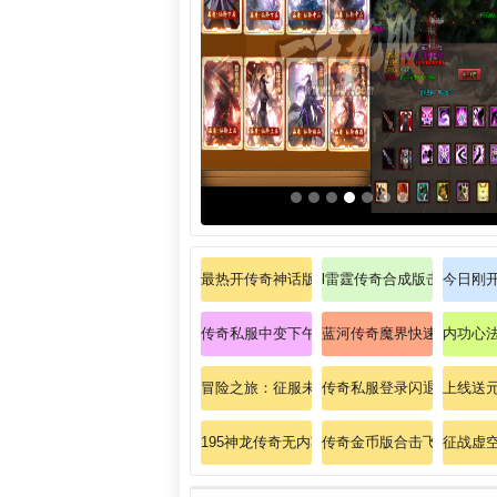
最热开传奇神话版法师怎样提升冰咆哮暴击！
l雷霆传奇合成版击杀练功
今日刚
传奇私服中变下午16点：下午四点，传奇新纪
蓝河传奇魔界快速练习道士
内功心
冒险之旅：征服未知的壮举
传奇私服登录闪退：全场景
上线送
195神龙传奇无内功合击快速懂得战士灭天火
传奇金币版合击飞快懂得法
征战虚