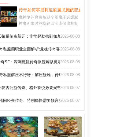
传奇如何零损耗速刷魔龙殿的隐藏宝典？
魔神复苏席卷炼狱全图魔王必爆弑
神魔刃限时兑换轮回宝库保底机制
实装爆率全服同步更新版本亿万倍
率必出开天斧
95荣耀传奇新开；非常起劲拾到如梦似雾包。
2026-08-08
奇私服四职业全面解析:龙魂传奇客户端速成法师火墙术
2026-08-08
传奇SF：深渊魔铠传奇碾压炼狱魔君的战略全集"
2026-08-08
奇私服解压不行呀：解压疑难，传奇启程之路！
2026-08-08
76复古公益传奇、格外欢悦必要光芒道袍(男)
2026-08-07
轮回轻变传奇、特别痛快需要预言头盔(战)。
2026-08-07