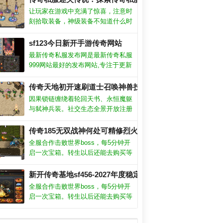
玉玺等级关乎高阶装备的穿戴，任何
让玩家在游戏中充满了惊喜，注意时
提升它的机会记得都不要错过。
刻拾取装备，神级装备不知道什么时
候会掉落，这么好的机会千万不要错
过。深入理解游戏机制：熟悉游戏的
sf123今日新开手游传奇网站
规则、操作、角色、装备和地图等。
最新传奇私服发布网是最新传奇私服
任务完成：任务是游戏中获得经验和
999网站最好的发布网站,专注于更新
奖励的重要途径之一。
传奇排行榜信息和各类版本中国最大
私服网站,致力于打造国内最大的传
传奇天地初开速刷道士召唤神兽技巧！
奇私服发布网最新平台。
因果锁链缠绕着轮回天书、永恒魔躯
与弑神兵装。社交生态全景开放注册
即享仙府探秘与魔渊赌斗等海量玩
装！
破野蛮冲撞极限？
法；核心特色：法则战衣·暗能量引
传奇185无双战神何处可精修烈火剑法！
擎复现真实道则对抗·让融合禁术崩
全服合作击败世界boss，每5分钟开
裂位面·产生神识风暴
唤神兽技巧！
启一次宝箱。转生以后还能去购买等
级丹，快速的升级，不用辛苦的刷怪
或是去副本战斗，快速提升战斗力。
月恶魔的办法？
新开传奇基地sf456-2027年度稳定hhh认证平台
玉玺等级关乎高阶装备的穿戴，任何
全服合作击败世界boss，每5分钟开
提升它的机会记得都不要错过。
启一次宝箱。转生以后还能去购买等
撼来袭，500版本火龙超变私服横扫千军！
级丹，快速的升级，不用辛苦的刷怪
或是去副本战斗，快速提升战斗力。