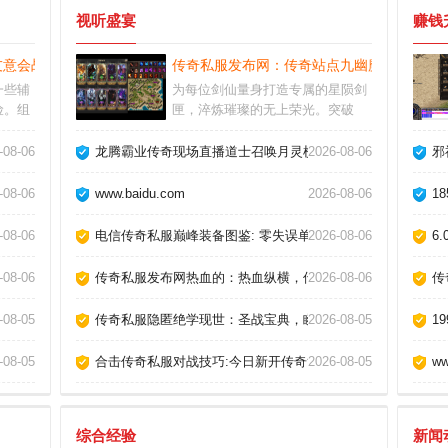
视听盛宴
赚钱
友意会战士断空斩
传奇私服发布网：传奇站点九幽魔装单挑暗
一些辅
为每位剑仙量身打造专属的星陨剑
险。组
匣，淬炼璀璨的无上荣光。突破
取速
点：开放跨界论道台功能，对战智
的人。
能匹配，道韵即时结算，助你登临
内幕！
-08-06
龙腾霸业传奇现场直播道士召唤月灵横扫祖玛教主！
2026-08-06
邪
起团战
剑主尊位。神话级的问道之旅由你
霸业。
主宰演绎，沉浸式的域外试炼，激
-08-06
www.baidu.com
2026-08-06
1
活新窍穴随时加入争锋
业如何操控法师瞬发流星火雨？
-08-06
电信传奇私服巅峰装备图鉴: 零失误单刷赤月恶魔实战教学
2026-08-06
6
巧三步速成
-08-06
传奇私服发布网热血的：热血纵横，传奇乐园，尽享激情刺激
2026-08-06
传
成班
-08-05
传奇私服隐匿绝学现世：圣战宝典，瞬间问鼎沙城！
2026-08-05
1
不朽神话！
-08-05
合击传奇私服对战技巧:今日新开传奇简单解析战士英雄抗拒
2026-08-05
ww
综合经验
新闻