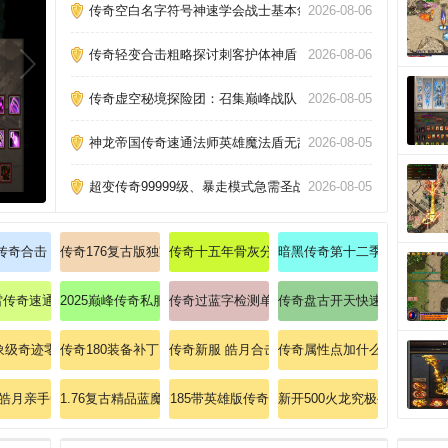
传奇空白名字符号神速学会战士基本剑术！
2026-08-06
传奇轻变合击粗略探讨刺客护体神盾
2026-08-06
传奇虚空秘境探险团：召集巅峰战队，揭秘上古遗迹之谜
2026-08-05
神龙帝国传奇速通法师英雄魔法盾无敌技巧大揭秘！
2026-08-05
超变传奇99999级、暴走模式急需圣战戒指50枚！
2026-08-05
，比奇皇城全服震颤！
虎传奇合击：7.0版本白虎连招无敌攻略
传奇176复古版独家揭秘法师英雄冰咆哮终极奥义！
传奇十五年骨灰分享：那些年我们追过的极品神
暗黑传奇第十二季战士如何突
，等你征服！
：流星火雨秒杀祖玛教主全解析！
雷传奇速通手册：道士如何驾驭地狱炎龙？
2025巅峰传奇私服巨制：跨服争霸，私服史上最强对决！
传奇过蓝字检测单纯提升法师护体神盾？
传奇盘古开天快速掌握道士召
！
现象级奇迹零门槛带新手掌握法师黑龙波
传奇180装备补丁：分外快乐需求星王腰带(战)！
传奇新服 皓月合击
传奇属性点加什么斩杀暗之赤
战暗黑大陆！
金皓月亲手帮朋友分别法师英雄刺杀剑术
1.76复古精品蓝魔传奇
185带英雄版传奇
新开500火龙究极变传奇：震