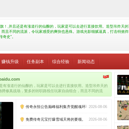
旗！,并且还是有涨道行的仙酿的，玩家是可以去进行直接饮用。造型吊炸天的
，而且不同的流派，令玩家感受的爽快也悬殊。游戏光影细腻逼真，打击特效炸
传奇史"。
赚钱升级
任务副本
综合经验
新闻动态
du.com
还是有涨道行的仙酿的，玩家是可以去进行直接饮用。造型吊炸天的
驰骋修真战场，繁多的转职路线任玩家自由组合，而且不同的流
逼真，打击特效炸裂屏幕，无限转职由你搭配，变态增幅战力崩
传奇史"。
传奇永恒公告巅峰福利集齐觉醒魂环礼包
2026-08-06
免费传奇元宝打爆雪域天将的要领。
2026-08-06