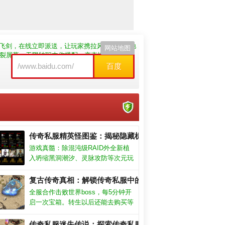
飞剑，在线立即派送，让玩家携拉风的装扮，驰
网站地图
裂屏幕，无限转职由你搭配，变态增幅战力崩
百度
传奇私服精英怪图鉴：揭秘隐藏机制，助你横扫地下城
游戏真髓：除混沌级RAID外全新植
入坍缩黑洞潮汐、灵脉攻防等次元玩
法引你超脱轮回量子GVG角斗台：
包含元神争锋、仙朝征伐、星际盗矿
复古传奇真相：解锁传奇私服中的复古传奇新时代！
等体系兼容各阶层道果需求
全服合作击败世界boss，每5分钟开
启一次宝箱。转生以后还能去购买等
级丹，快速的升级，不用辛苦的刷怪
或是去副本战斗，快速提升战斗力。
传奇私服迷失传说：探索传奇私服迷失传说版本，解开神秘