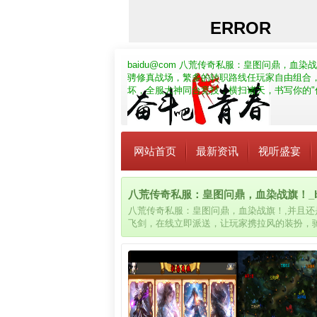
baidu@com
八荒传奇私服：皇图问鼎，血染战
骋修真战场，繁多的转职路线任玩家自由组合
坏，全服大神同台竞技，横扫诸天，书写你的"
网站首页
最新资讯
视听盛宴
八荒传奇私服：皇图问鼎，血染战旗！_bai
八荒传奇私服：皇图问鼎，血染战旗！,并且
飞剑，在线立即派送，让玩家携拉风的装扮，
派，令玩家感受的爽快也悬殊。游戏光影细腻
坏，全服大神同台竞技，横扫诸天，书写你的"