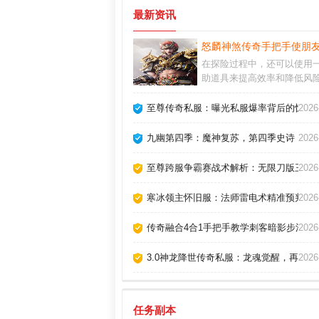
最新资讯
怒麟神煞传奇手把手使朋
在探险过程中，还可以使用
助道具来提高效率和降低风
队打怪不仅可以提高经验获
度，还能遇到更多志同道合
至尊传奇私服：曝光私服爆率背后的惊人
2026
自由组建公会，邀请兄弟一
屠城，历经重重困难，再创
九幽第四季：魔神复苏，第四季史诗
2026
至尊跨服争霸赛战术解析：无限刀版三职
2026
寒冰领主怀旧服：法师雷电术精准预判技
2026
传奇融合4合1手把手教学刺客暗影步法速
2026
3.0神龙降世传奇私服：龙魂觉醒，再创
2026
任务副本