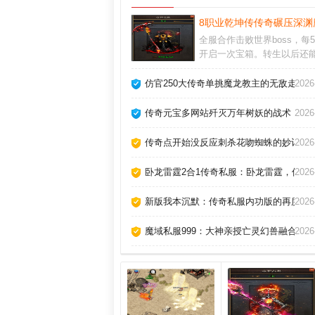
8职业乾坤传传奇碾压深渊
全服合作击败世界boss，每
开启一次宝箱。转生以后还
买等级丹，快速的升级，不
的刷怪或是去副本战斗，快
仿官250大传奇单挑魔龙教主的无敌走位
2026
战斗力。玉玺等级关乎高阶
穿戴，任何提升它的机会记
传奇元宝多网站歼灭万年树妖的战术
2026
要错过。
传奇点开始没反应刺杀花吻蜘蛛的妙计！
2026
卧龙雷霆2合1传奇私服：卧龙雷霆，传奇
2026
新版我本沉默：传奇私服内功版的再度辉
2026
魔域私服999：大神亲授亡灵幻兽融合逆
2026