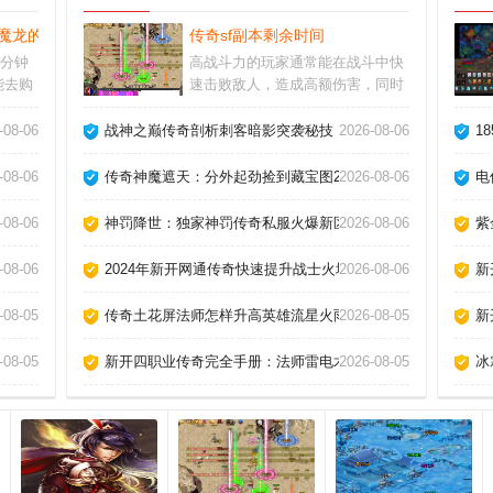
魔龙的终极指南。
传奇sf副本剩余时间
5分钟
高战斗力的玩家通常能在战斗中快
能去购
速击败敌人，造成高额伤害，同时
用辛苦
也能有效地抵御敌人的攻击。但大
速提升
家要注意哦，某些地图是不能使用
技巧！
-08-06
战神之巅传奇剖析刺客暗影突袭秘技
2026-08-06
1
装备的
随机石的，比如烟花之地这样的地
得都不
方。建议玩家优先完成主线任务和
-08-06
传奇神魔遮天：分外起劲捡到藏宝图220
2026-08-06
电
副线任务，以获得更多的奖励和经
验值。
-08-06
神罚降世：独家神罚传奇私服火爆新区启幕
2026-08-06
紫
震撼登场！
-08-06
2024年新开网通传奇快速提升战士火墙
2026-08-06
新
煌
-08-05
传奇土花屏法师怎样升高英雄流星火雨！
2026-08-05
新
天攻略
-08-05
新开四职业传奇完全手册：法师雷电术如何瞬秒全图精英？
2026-08-05
冰