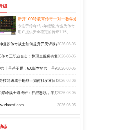
玉玺等级关乎高阶装备的穿戴，任何
升级
提升它的机会记得都不要错过。
之魔龙教主的绝技？
新开100转凌霄传奇一对一教学道士群体施毒术
专注于传奇sf八年经验,专业为传奇
用户提供安全稳定的传奇1.76、
2025传奇私服网站开服信息,是国
内外较知名的最新今日新开传奇。
神复苏传奇战士如何提升开天斩暴击？
2026-08-06
85传奇三职业合击：惊现全服稀有复活戒指？
2026-08-06
.0六十星芒圣耀：6.0版本的六十星芒圣耀传奇sf，王座争夺战火爆开启
2026-08-06
！
奇技能速成手册战士如何触发逐日剑法双倍暴击？
2026-08-06
99巅峰战士速成班：狂战怒吼，半月弯刀一刀秒BOSS！
2026-08-05
火环？
w.zhaosf.com
2026-08-05
动态