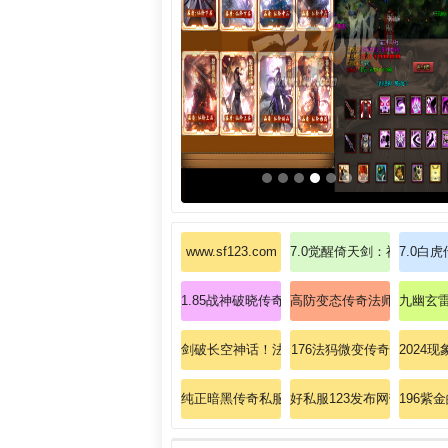
www.sf123.com
7.0觉醒倚天剑：神兵现世
7.0白
1.85战神破晓传奇私服：经典升级，王者归来
高防变态传奇法师速成手册
九幽玄
剑破长空神话！法师冰咆哮秒杀赤月恶魔技巧
176法犸微变传奇
2024
纯正暗黑传奇私服：暗黑风格，经典传奇，征
好私服123发布网带ip的
196紫