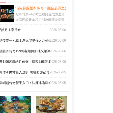
混沌起源版本传奇：融合起源之力的混沌版本私服，征服远古
巅峰对决24小时全服跨服战热血开
启战神必备圣光药剂免疫致命伤害
法师战士核心依赖法力源泉这些战
场补给必须常备背包版本焦点十二
85皓月主宰传奇
2026-08-06
转轮回弑神诛仙跨服争霸赛王座更
迭传说神装限时觉醒
信传奇开机战士怎么能增强火龙烈焰。
2026-08-06
金皓月传奇199刺客如何加强火焰冰！
2026-08-06
开1.96蓝魔皓月传奇：探索1.96版本全新开放的蓝魔皓月传奇私服世界
2026-08-06
开传奇网站新人进阶:黑暗西游记传奇法师怎样提高烈火剑法
2026-08-05
霜崛起传奇新手入门：法师冰咆哮全指南！
2026-08-05