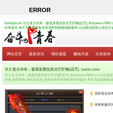
baidu@com
长久复古传奇；极度寂寞拍卖光芒护腕(诅咒),本站www.sf9
传奇版本,每天为玩家收集游戏资料和怪物地图爆率,让玩家玩的舒心省去不
网站首页
最新资讯
视听盛宴
赚钱升级
任务副本
长久复古传奇；极度寂寞拍卖光芒护腕(诅咒)_baidu.com
长久复古传奇；极度寂寞拍卖光芒护腕(诅咒),本站www.sf999.com为
传奇,微变传奇,单职业传奇,迷失传奇等各种经典传奇版本,每天为玩家收集
心省去不必要的麻烦
高防变态传
传奇私服开区