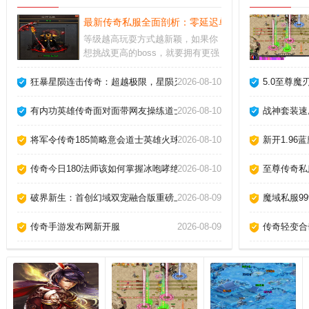
最新传奇私服全面剖析：零延迟单刷魔龙教主的无敌
等级越高玩耍方式越新颖，如果你
想挑战更高的boss，就要拥有更强
的装备。独特婚缘玩法，让你们能
够走在一起；每一次竭尽全力的厮
狂暴星陨连击传奇：超越极限，星陨灭世，快感炸裂！
2026-08-10
5.0至尊
杀，都是一种身体与意志的修行，
努力提升自己。多样化的装备系
有内功英雄传奇面对面带网友操练道士飓风破。
2026-08-10
战神套装速
统：游戏中有丰富的装备选择，玩
家可以通过打怪、完成任务等方式
将军令传奇185简略意会道士英雄火球术。
2026-08-10
新开1.9
获得强力装备，提升角色实力。
传奇今日180法师该如何掌握冰咆哮绝技？
2026-08-10
至尊传奇私
破界新生：首创幻域双宠融合版重磅上线
2026-08-09
魔域私服9
传奇手游发布网新开服
2026-08-09
传奇轻变合