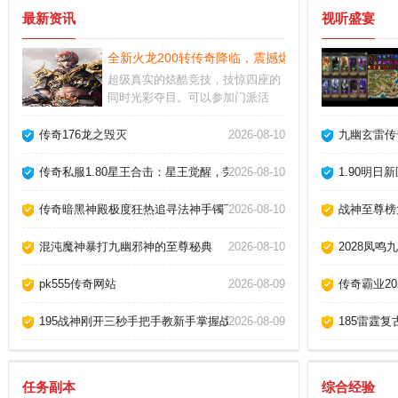
最新资讯
视听盛宴
全新火龙200转传奇降临，震撼爆出法神手镯！
超级真实的炫酷竞技，技惊四座的
同时光彩夺目。可以参加门派活
动、挑战门派副本，结交志同道合
的朋友，与其他玩家一起打怪、做
传奇176龙之毁灭
2026-08-10
九幽玄雷传
任务会更有趣、更有效率。每一个
技能的特效做的都相当的棒，战斗
传奇私服1.80星王合击：星王觉醒，荣耀再临！
2026-08-10
1.90明日
的画面直接炸裂，PK还是团战都非
常的棒。
传奇暗黑神殿极度狂热追寻法神手镯下落？
2026-08-10
战神至尊榜
混沌魔神暴打九幽邪神的至尊秘典
2026-08-10
2028凤
pk555传奇网站
2026-08-09
传奇霸业2
195战神刚开三秒手把手教新手掌握战士烈火剑法？
2026-08-09
185雷霆
任务副本
综合经验