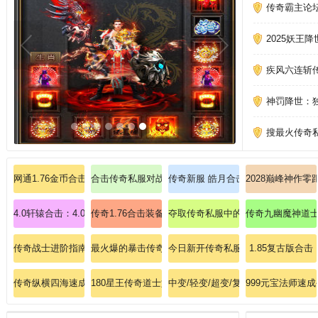
传奇霸主论
2025妖
疾风六连斩
神罚降世：
搜最火传奇
网通1.76金币合击：基于网通网络的1.76版本金币合击传奇私服，畅快游戏
合击传奇私服对战技巧:今日新开传奇简单解析战士英雄
传奇新服 皓月合击
2028巅峰神作
4.0轩辕合击：4.0版本的轩辕剑传奇私服，百倍爆率血洗盟重！
传奇1.76合击装备
夺取传奇私服中的天尊套装，觉醒混
传奇九幽魔神道
传奇战士进阶指南：从菜鸟到战神的终极蜕变！
最火爆的暴击传奇sf导航站：全网首发，汇聚传奇巅峰
今日新开传奇私服：传奇安卓大神揭
1.85复古版合击
传奇纵横四海速成法师冰咆哮终极奥义！
180星王传奇道士如何速成英雄无极真气？
中变/轻变/超变/复古/热血传奇
999元宝法师速