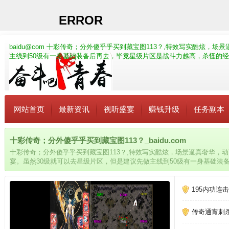
baidu@com
十彩传奇；分外傻乎乎买到藏宝图113？,特效写实酷炫，场
主线到50级有一身基础装备后再去，毕竟星级片区是战斗力越高，杀怪的
网站首页
最新资讯
视听盛宴
赚钱升级
任务副本
十彩传奇；分外傻乎乎买到藏宝图113？_baidu.com
十彩传奇；分外傻乎乎买到藏宝图113？,特效写实酷炫，场景逼真奢华，
宴。虽然30级就可以去星级片区，但是建议先做主线到50级有一身基础装
高，杀怪的经验越高。注意他们的操作、决策和团队合作等方面，尝试模仿
195内功连
传奇通宵刺