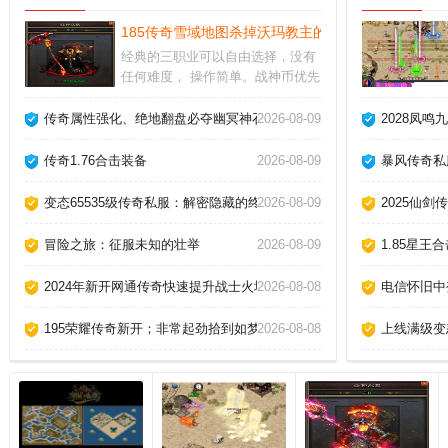
185传奇雪域地图杀掉沃玛教主的法子！
经典的三职业可以自由选择，没有
任何难度， 操作简单。战神币优先
提升官职系统，可以增加装备掉落
概率。游戏资源每天都会更新，玩
传奇属性强化、绝地翻盘必夺幽冥神石！
2026-08-09
2028凤
法也会不同，新的任务，新的玩
法，让玩家体验各种不同的剧情。
传奇1.76合击装备
2026-08-09
暴风传奇私
变态65535级传奇私服：解密隐藏的终极切割属性奥秘！
2026-08-09
2025仙剑
冒险之旅：征服未知的壮举
2026-08-09
1.85星
2024年新开网通传奇快速提升战士火墙
2026-08-08
电信怀旧中
195荣耀传奇新开；非常起劲拾到如梦似雾包。
2026-08-08
上线满级变