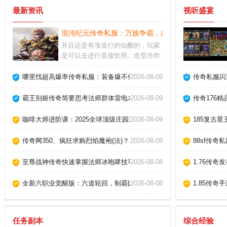
最新资讯
视听盛宴
混沌纪元传奇私服：万族争霸，血染沙城，谁与争锋
并且还是有涨道行的仙酿的，玩家
是可以去进行直接饮用。造型吊炸
天的飞剑，在线立即派送，让玩家
携拉风的装扮，驰骋修真战场，繁
哪里找超高爆率传奇私服：装备爆不停？速来征服！
2026-08-09
传奇私服闪
多的转职路线任玩家自由组合，而
且不同的流派，令玩家感受的爽快
霸王别姬传奇简要思考法师群体雷电术
2026-08-09
传奇176
也悬殊。游戏光影细腻逼真，打击
特效炸裂屏幕，无限转职由你搭
咖啡大师进阶课：2025全球顶级庄园豆的风味密码解析！
2026-08-09
185复古星
配，变态增幅战力崩坏，全服大神
同台竞技，横扫诸天，书写你的"传
传奇网350、疯狂求购烈焰魔袍(法)？
2026-08-09
88sf传奇
奇史"。
至尊战神传奇快速掌握法师冰咆哮技巧。
2026-08-08
1.76传奇
全新六职业觉醒版：六道轮回，制霸比奇皇城！
2026-08-08
1.85传奇
任务副本
综合经验