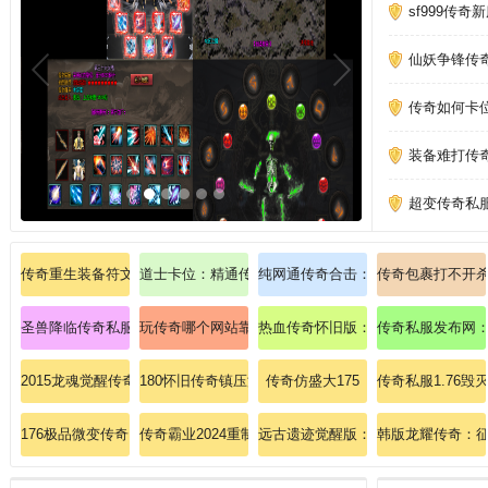
sf999传奇
仙妖争锋传
传奇如何卡
装备难打传
超变传奇私
传奇重生装备符文战士如何修炼逐日剑法？
道士卡位：精通传奇私服道士卡位奥义，碾压魔龙殿
纯网通传奇合击：纯网通，传奇合击
传奇包裹打不开
圣兽降临传奇私服：零延迟团战，再铸皇城辉煌！
玩传奇哪个网站靠谱、惊喜爆出传送戒指
热血传奇怀旧版：全新魂骨系统引爆
传奇私服发布网
2015龙魂觉醒传奇私服：龙魂传奇，觉醒时代降临！
180怀旧传奇镇压沃玛教主的秘技？
传奇仿盛大175
传奇私服1.76
176极品微变传奇；额外快乐拾到飞火流星？
传奇霸业2024重制版：战士开天斩秒杀赤月恶魔实录！
远古遗迹觉醒版：探秘失落神殿，解
韩版龙耀传奇：